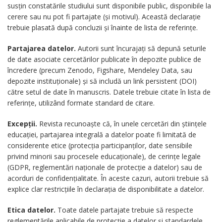
susțin constatările studiului sunt disponibile public, disponibile la
cerere sau nu pot fi partajate (și motivul). Această declarație
trebuie plasată după concluzii și înainte de lista de referințe.
Partajarea datelor.
Autorii sunt încurajați să depună seturile
de date asociate cercetărilor publicate în depozite publice de
încredere (precum Zenodo, Figshare, Mendeley Data, sau
depozite instituționale) și să includă un link persistent (DOI)
către setul de date în manuscris. Datele trebuie citate în lista de
referințe, utilizând formate standard de citare.
Excepții.
Revista recunoaște că, în unele cercetări din științele
educației, partajarea integrală a datelor poate fi limitată de
considerente etice (protecția participanților, date sensibile
privind minorii sau procesele educaționale), de cerințe legale
(GDPR, reglementări naționale de protecție a datelor) sau de
acorduri de confidențialitate. În aceste cazuri, autorii trebuie să
explice clar restricțiile în declarația de disponibilitate a datelor.
Etica datelor.
Toate datele partajate trebuie să respecte
reglementările aplicabile de protecție a datelor și standardele