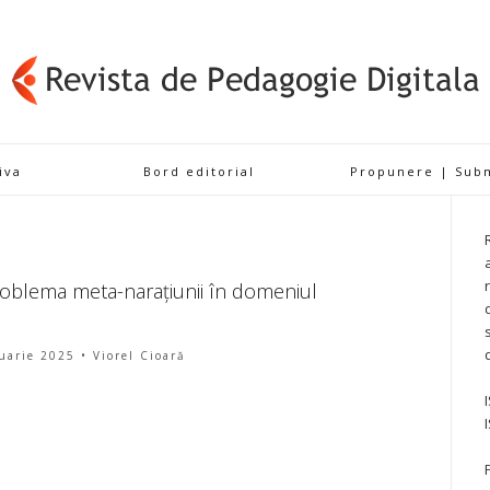
iva
Bord editorial
Propunere | Sub
 Problema meta-narațiunii în domeniul
uarie 2025
• Viorel Cioară