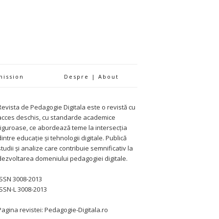
mission
Despre | About
Revista de Pedagogie Digitala este o revistă cu
acces deschis, cu standarde academice
riguroase, ce abordează teme la intersecția
dintre educație și tehnologii digitale. Publică
studii și analize care contribuie semnificativ la
dezvoltarea domeniului pedagogiei digitale.
ISSN 3008-2013
ISSN-L 3008-2013
Pagina revistei: Pedagogie-Digitala.ro