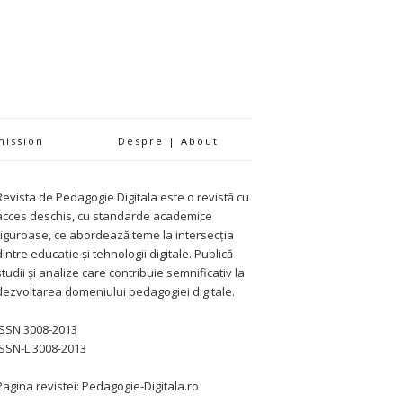
mission
Despre | About
Revista de Pedagogie Digitala este o revistă cu
acces deschis, cu standarde academice
riguroase, ce abordează teme la intersecția
dintre educație și tehnologii digitale. Publică
studii și analize care contribuie semnificativ la
dezvoltarea domeniului pedagogiei digitale.
ISSN 3008-2013
ISSN-L 3008-2013
Pagina revistei: Pedagogie-Digitala.ro