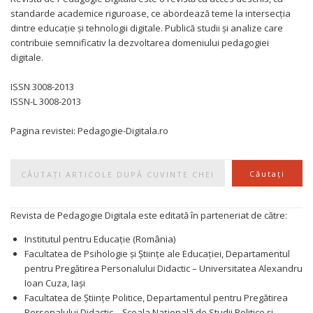
standarde academice riguroase, ce abordează teme la intersecția
dintre educație și tehnologii digitale. Publică studii și analize care
contribuie semnificativ la dezvoltarea domeniului pedagogiei
digitale.
ISSN 3008-2013
ISSN-L 3008-2013
Pagina revistei: Pedagogie-Digitala.ro
Caută
Căutați
Revista de Pedagogie Digitala este editată în parteneriat de către:
Institutul pentru Educație (România)
Facultatea de Psihologie și Științe ale Educației, Departamentul
pentru Pregătirea Personalului Didactic – Universitatea Alexandru
Ioan Cuza, Iași
Facultatea de Științe Politice, Departamentul pentru Pregătirea
Personalului Didactic – Școala Națională de Studii Politice și