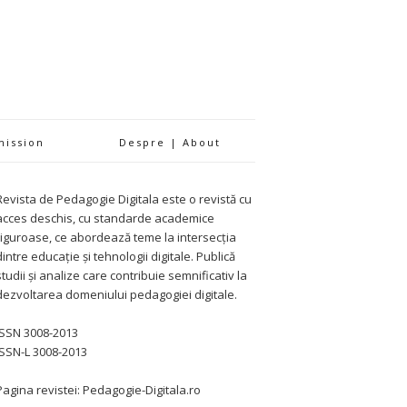
mission
Despre | About
Revista de Pedagogie Digitala este o revistă cu
acces deschis, cu standarde academice
riguroase, ce abordează teme la intersecția
dintre educație și tehnologii digitale. Publică
studii și analize care contribuie semnificativ la
dezvoltarea domeniului pedagogiei digitale.
ISSN 3008-2013
ISSN-L 3008-2013
Pagina revistei: Pedagogie-Digitala.ro