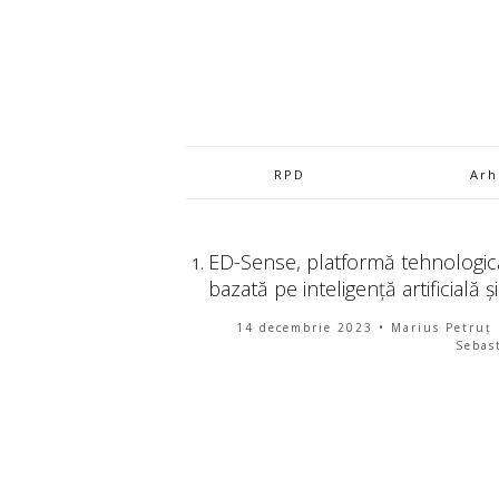
RPD
Arh
ED-Sense, platformă tehnologică
bazată pe inteligență artificială ș
14 decembrie 2023
• Marius Petruț 
Sebas